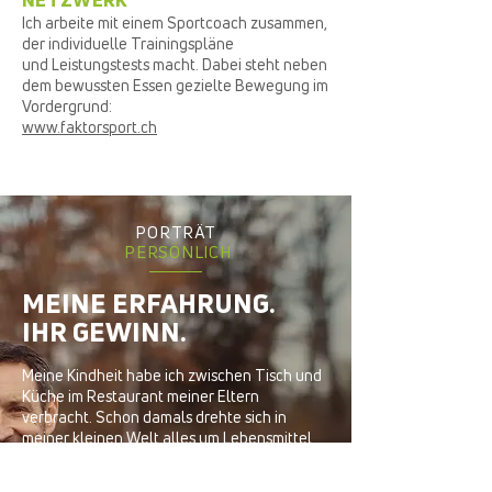
Ich arbeite mit einem Sportcoach zusammen,
der individuelle Trainingspläne
und Leistungstests macht. Dabei steht neben
dem bewussten Essen gezielte Bewegung im
Vordergrund:
www.faktorsport.ch
PORTRÄT
PERSÖNLICH
MEINE ERFAHRUNG.
IHR GEWINN.
Meine Kindheit habe ich zwischen Tisch und
Küche im Restaurant meiner Eltern
verbracht. Schon damals drehte sich in
meiner kleinen Welt alles um Lebensmittel
und Essen und ich wollte schon immer
unbedingt Koch werden, was ich schliesslich